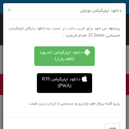
نرخ های ویژه هر روز در تلگرام
×
دانلود اپلیکیشن موبایل
پیشنهاد می شود برای خرید راحت تر نسبت به دانلود رایگان اپلیکیشن
اختصاصی ZCharter اقدام فرمایید .
بلیط هواپیما یک طرفه
دانلود اپلیکیشن اندروید
بلیط هواپیما رفت و برگشت
(کافه بازار)
رزرو هتل
تورهای مسافرتی
دانلود اپلیکیشن IOS
تور
(PWA)
رزرو کلیه پرواز های چارتری و سیستمی با ارزان ترین قیمت
بستن