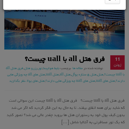
فرق هتل all با uall چیست؟
11
ژوئن
نوشته شده در
مقاله ها
برچسب
بلیط هواپیما
,
تور
,
رزرو هتل
,
فرق هتل all
با uall چیست؟
,
هتل
,
هتل ۵ ستاره یوآل
,
هتل all
,
هتل uall
,
هتل های all چه ویژگی هایی
دارند؟
,
هتل های uall
,
هتل های uall چه ویژگی هایی دارند؟
,
هتل های یوال
نظر بگذارید
فرق هتل all با uall چیست؟ فرق هتل all با uall چیست این سوالی است
که شاید برای همه اتفاق بیفتد. تا به حال به این فکر کردید که اگر می شد
بدون کیف پول خود به رستوران هتل ها بروید چقدر عالی می شد؟ تصور کنید
که یک تور مسافرتی به آنتالیا شامل […]