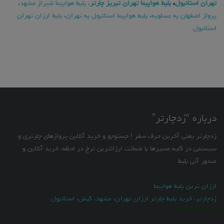
تهران استانبول
،
بلیط هواپیما تهران تبریز چارتر
،
بلیط هواپیما شیراز مشهد
،
پرواز اصفهان به عسلویه
،
بلیط هواپیما استانبول به تهران
،
بلیط ارزان تهران
استانبول
درباره “زدچارتر”
زدچارتر یعنی آخرین حرف سفر ! جستوجو و خرید آنلاین پروازهای چارتری و
سیستمی در کلیه مسیرها با ضمانت ارزانترین نرخ در لحظه، خرید آنلاین و
صدور آنی بلیط
ارزان ترین بلیط هواپیما
زدچارتر، خرید بلیط چارتر ارزان تهران، مشهد، کیش، استانبول
zedcharter.com