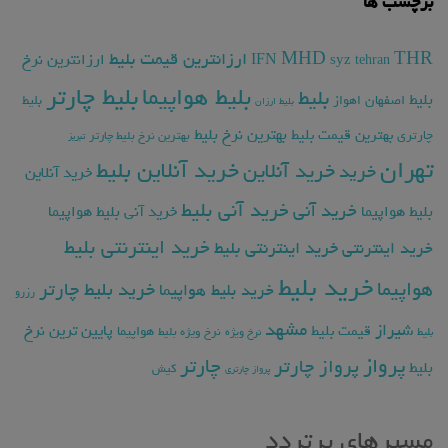
برچسب ها
THR
MHD
ارزانترین قیمت بلیط
ارزانترین نرخ
IFN
syz
tehran
بلیط چارتر
بلیط هواپیما
بلیط
بلیط
اصفهان
اهواز
بلیط
بلیط ارزان
بهترین نرخ بلیط
بهترین قیمت بلیط
چارتری
بهترین نرخ بلیط چارتر
تبریز
تهران
خرید آنلاین بلیط
خرید آنلاین
خرید
خرید آنلاین
خرید آنی بلیط
خرید آنی
بلیط هواپیما
خرید آنی بلیط هواپیما
خرید اینترنتی بلیط
خرید اینترنتی
خرید اینترنتی بلیط
خرید بلیط
هواپیما
خرید بلیط چارتر
خرید بلیط هواپیما
رزرو
مشهد
شیراز
پایین ترین نرخ
قیمت بلیط
هواپیما
بلیط
نرخ ویژه
نرخ ویژه بلیط
پرواز
چارتر
پرواز چارتر
بلیط
کیش
پرواز چارتری
مسیرهای پرتردد