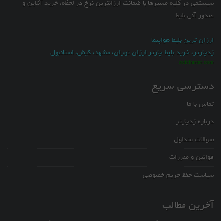
سیستمی در کلیه مسیرها با ضمانت ارزانترین نرخ در لحظه، خرید آنلاین و
صدور آنی بلیط
ارزان ترین بلیط هواپیما
زدچارتر، خرید بلیط چارتر ارزان تهران، مشهد، کیش، استانبول
zedcharter.com
دسترسی سریع
تماس با ما
درباره زدچارتر
سوالات متداول
قوانین و مقررات
سیاست حفظ حریم خصوصی
آخرین مطالب