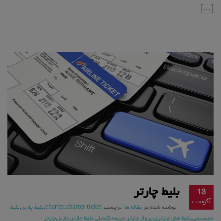
[…]
بلیط چارتر
13
آگوست
نوشته شده در
مقاله ها
برچسب
charter ticket
,
charter
,
بلیط چارتر
,
بلیط
سیستمی
,
بلیط های چارتری
,
پرواز چارتر
,
جریمه کنسلی بلیط چارتر
,
چارتر
,
چارتر