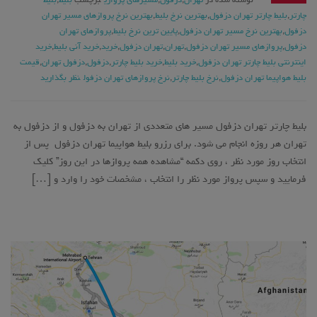
نوشته شده در
تهران
,
دزفول
,
مسیرهای پروازی
برچسب
بلیط
,
بلیط
چارتر
,
بلیط چارتر تهران دزفول
,
بهترین نرخ بلیط
,
بهترین نرخ پروازهای مسیر تهران
دزفول
,
بهترین نرخ مسیر تهران دزفول
,
پایین ترین نرخ بلیط
,
پروازهای تهران
دزفول
,
پروازهای مسیر تهران دزفول
,
تهران
,
تهران دزفول
,
خرید
,
خرید آنی بلیط
,
خرید
اینترنتی بلیط چارتر تهران دزفول
,
خرید بلیط
,
خرید بلیط چارتر
,
دزفول
,
دزفول تهران
,
قیمت
بلیط هواپیما تهران دزفول
,
نرخ بلیط چارتر
,
نرخ پروازهای تهران دزفول
نظر بگذارید
بلیط چارتر تهران دزفول مسیر های متعددی از تهران به دزفول و از دزفول به
تهران هر روزه انجام می شود. برای رزرو بلیط هواپیما تهران دزفول پس از
انتخاب روز مورد نظر ، روی دکمه “مشاهده همه پروازها در این روز” کلیک
فرمایید و سپس پرواز مورد نظر را انتخاب ، مشخصات خود را وارد و […]