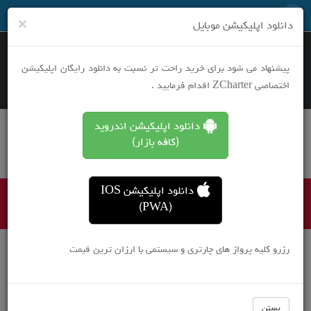
نرخ های ویژه هر روز در تلگرام
×
دانلود اپلیکیشن موبایل
پیشنهاد می شود برای خرید راحت تر نسبت به دانلود رایگان اپلیکیشن
اختصاصی ZCharter اقدام فرمایید .
بلیط هواپیما یک طرفه
دانلود اپلیکیشن اندروید
بلیط هواپیما رفت و برگشت
(کافه بازار)
رزرو هتل
تورهای مسافرتی
دانلود اپلیکیشن IOS
ایلام تهران
(PWA)
رزرو کلیه پرواز های چارتری و سیستمی با ارزان ترین قیمت
بستن