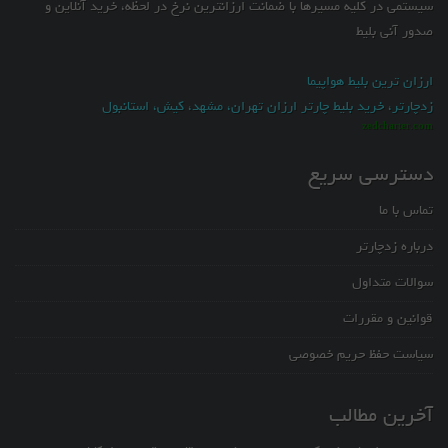
سیستمی در کلیه مسیرها با ضمانت ارزانترین نرخ در لحظه، خرید آنلاین و
صدور آنی بلیط
ارزان ترین بلیط هواپیما
زدچارتر، خرید بلیط چارتر ارزان تهران، مشهد، کیش، استانبول
zedcharter.com
دسترسی سریع
تماس با ما
درباره زدچارتر
سوالات متداول
قوانین و مقررات
سیاست حفظ حریم خصوصی
آخرین مطالب