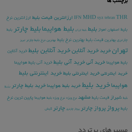
برچسب ها
THR
MHD
ارزانترین قیمت بلیط
ارزانترین نرخ
IFN
syz
tehran
بلیط چارتر
بلیط هواپیما
بلیط
بلیط
اصفهان
اهواز
بلیط
بلیط ارزان
بهترین نرخ بلیط
بهترین قیمت بلیط
چارتری
بهترین نرخ بلیط چارتر
تبریز
تهران
خرید آنلاین بلیط
خرید آنلاین
خرید
خرید آنلاین
خرید آنی بلیط
خرید آنی
بلیط هواپیما
خرید آنی بلیط هواپیما
خرید اینترنتی بلیط
خرید اینترنتی
خرید اینترنتی بلیط
خرید بلیط
هواپیما
خرید بلیط چارتر
خرید بلیط هواپیما
رزرو
مشهد
شیراز
پایین ترین نرخ
قیمت بلیط
هواپیما
بلیط
نرخ ویژه
نرخ ویژه بلیط
پرواز
چارتر
پرواز چارتر
بلیط
کیش
پرواز چارتری
مسیرهای پرتردد