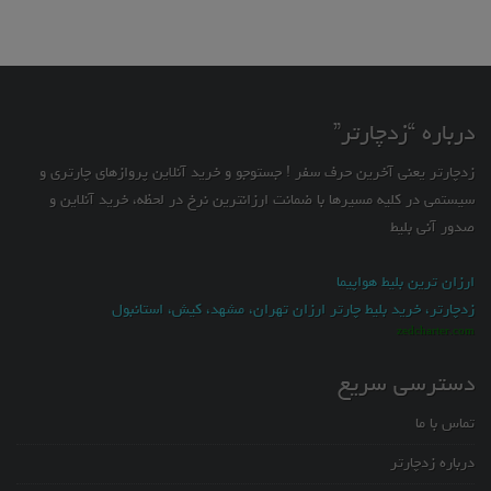
درباره “زدچارتر”
زدچارتر یعنی آخرین حرف سفر ! جستوجو و خرید آنلاین پروازهای چارتری و
سیستمی در کلیه مسیرها با ضمانت ارزانترین نرخ در لحظه، خرید آنلاین و
صدور آنی بلیط
ارزان ترین بلیط هواپیما
زدچارتر، خرید بلیط چارتر ارزان تهران، مشهد، کیش، استانبول
zedcharter.com
دسترسی سریع
تماس با ما
درباره زدچارتر